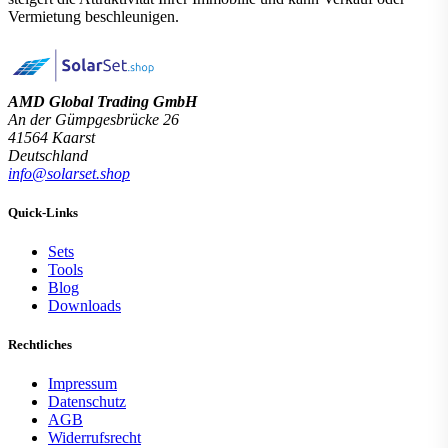
Vermietung beschleunigen.
Deye SUN-20K-
SG05LP3-EU + 12x SE-
AMD Global Trading GmbH
F5 Pro-C 5.12 kWh |
An der Gümpgesbrücke 26
ESS SET
41564 Kaarst
Deutschland
info@solarset.shop
9.990,00 €*
Quick-Links
mehr erfahren
Sets
Tools
Blog
Downloads
Rechtliches
Impressum
Datenschutz
AGB
Widerrufsrecht