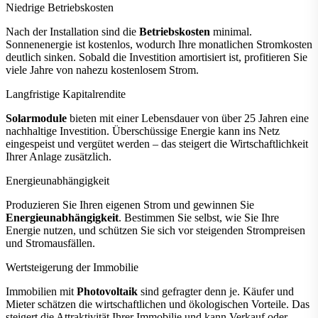
Niedrige Betriebskosten
SG05LP1-EU-AM2-P +
4x SE-F5 Pro-C 5.12
Nach der Installation sind die
Betriebskosten
minimal.
kWh | ESS SET
Sonnenenergie ist kostenlos, wodurch Ihre monatlichen Stromkosten
deutlich sinken. Sobald die Investition amortisiert ist, profitieren Sie
viele Jahre von nahezu kostenlosem Strom.
3.850,00 €*
Langfristige Kapitalrendite
mehr erfahren
Solarmodule
bieten mit einer Lebensdauer von über 25 Jahren eine
nachhaltige Investition. Überschüssige Energie kann ins Netz
eingespeist und vergütet werden – das steigert die Wirtschaftlichkeit
Ihrer Anlage zusätzlich.
Energieunabhängigkeit
Produzieren Sie Ihren eigenen Strom und gewinnen Sie
Energieunabhängigkeit
. Bestimmen Sie selbst, wie Sie Ihre
Energie nutzen, und schützen Sie sich vor steigenden Strompreisen
und Stromausfällen.
Wertsteigerung der Immobilie
Immobilien mit
Photovoltaik
sind gefragter denn je. Käufer und
Mieter schätzen die wirtschaftlichen und ökologischen Vorteile. Das
steigert die Attraktivität Ihrer Immobilie und kann Verkauf oder