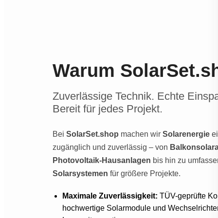
Warum SolarSet.s
Zuverlässige Technik. Echte Einsp
Bereit für jedes Projekt.
Bei
SolarSet.shop
machen wir
Solarenergie
ei
zugänglich und zuverlässig – von
Balkonsolar
Photovoltaik-Hausanlagen
bis hin zu umfass
Solarsystemen
für größere Projekte.
Maximale Zuverlässigkeit:
TÜV-geprüfte K
hochwertige Solarmodule und Wechselrichter