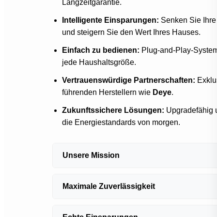
Langzeitgarantie.
Intelligente Einsparungen:
Senken Sie Ihre
und steigern Sie den Wert Ihres Hauses.
Einfach zu bedienen:
Plug-and-Play-Systeme
jede Haushaltsgröße.
Vertrauenswürdige Partnerschaften:
Exklus
führenden Herstellern wie
Deye
.
Zukunftssichere Lösungen:
Upgradefähig u
die Energiestandards von morgen.
Unsere Mission
Bei
SolarSet.shop
machen wir
Solarenergi
Maximale Zuverlässigkeit
zugänglich und zuverlässig – von
Balkonsolaranlagen
über
Photovoltaik-
Jedes System basiert auf
maximaler Zuverlä