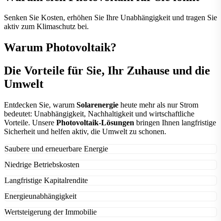
- Deye SE-F5 Pro-C
(16x 5.12 kWh)
Senken Sie Kosten, erhöhen Sie Ihre Unabhängigkeit und tragen Sie
aktiv zum Klimaschutz bei.
11.210,00 €*
Warum
Photovoltaik
?
mehr erfahren
Die Vorteile für Sie, Ihr Zuhause und die
Umwelt
Entdecken Sie, warum
Solarenergie
heute mehr als nur Strom
bedeutet: Unabhängigkeit, Nachhaltigkeit und wirtschaftliche
Vorteile. Unsere
Photovoltaik-Lösungen
bringen Ihnen langfristige
Sicherheit und helfen aktiv, die Umwelt zu schonen.
Saubere und erneuerbare Energie
Niedrige Betriebskosten
Photovoltaik
nutzt die Kraft der Sonne – eine
unerschöpfliche, saubere und erneuerbare Energiequelle. Es
Langfristige Kapitalrendite
Nach der Installation sind die
Betriebskosten
minimal.
entstehen keine schädlichen Treibhausgase oder Schadstoffe.
Sonnenenergie ist kostenlos, wodurch Ihre monatlichen
So reduzieren Sie Ihren ökologischen Fußabdruck und leisten
Energieunabhängigkeit
Solarmodule
bieten mit einer Lebensdauer von über 25
Stromkosten deutlich sinken. Sobald die Investition
aktiv einen Beitrag zum Klimaschutz.
Jahren eine nachhaltige Investition. Überschüssige Energie
amortisiert ist, profitieren Sie viele Jahre von nahezu
Wertsteigerung der Immobilie
Produzieren Sie Ihren eigenen Strom und gewinnen Sie
kann ins Netz eingespeist und vergütet werden – das steigert
kostenlosem Strom.